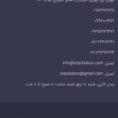
09123627191
09921001472
09352231472
021-36416371
021-36416374
ایمیل: info@iceplusbox.com
ایمیل: iceplusbox@gmail.com
زمان کاری: شنبه تا پنچ شنبه ساعت ۸ صبح تا ۸ شب