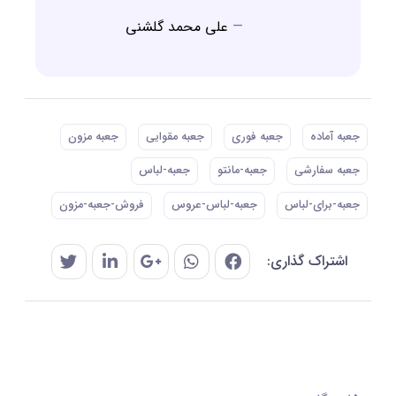
علی محمد گلشنی
جعبه آماده
جعبه فوری
جعبه مقوایی
جعبه مزون
جعبه سفارشی
جعبه-مانتو
جعبه-لباس
جعبه-برای-لباس
جعبه-لباس-عروس
فروش-جعبه-مزون
اشتراک گذاری: