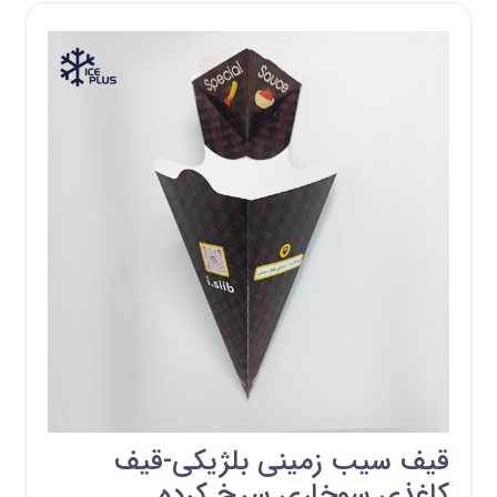
قیف سیب زمینی بلژیکی-قیف
کاغذی سوخاری سرخ کرده