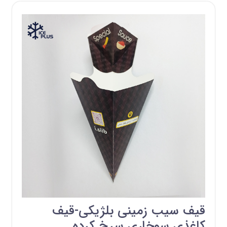
قیف سیب زمینی بلژیکی-قیف
کاغذی سوخاری سرخ کرده