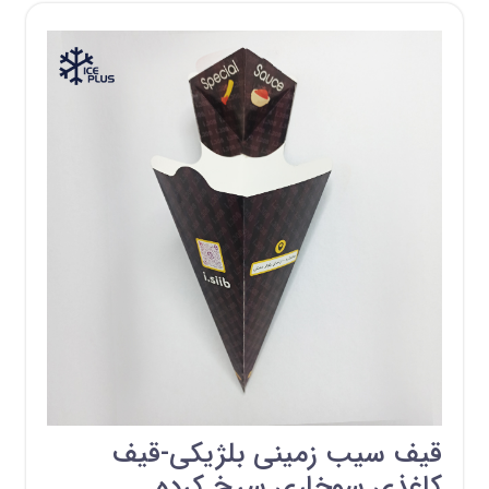
قیف سیب زمینی بلژیکی-قیف
کاغذی سوخاری سرخ کرده