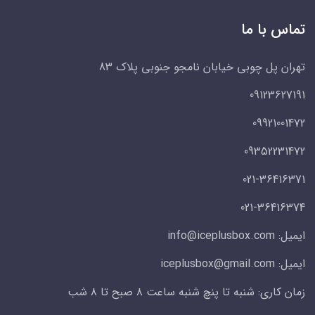
تماس با ما
تهران پل چوبی خیابان نامجو جنوبی پلاک 83
09123627191
09921001472
09352231472
021-36416371
021-36416374
ایمیل: info@iceplusbox.com
ایمیل: iceplusbox@gmail.com
زمان کاری: شنبه تا پنچ شنبه ساعت ۸ صبح تا ۸ شب