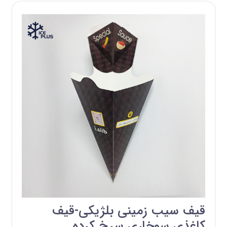
قیف سیب زمینی بلژیکی-قیف
کاغذی سوخاری سرخ کرده