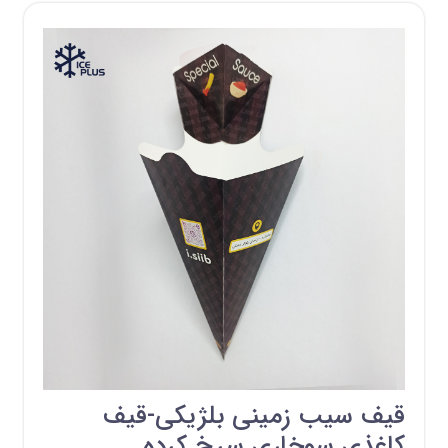
قیف سیب زمینی بلژیکی-قیف
کاغذی سوخاری سرخ کرده