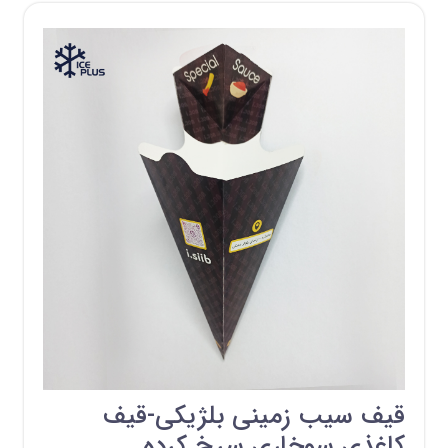
قیف سیب زمینی بلژیکی-قیف
کاغذی سوخاری سرخ کرده